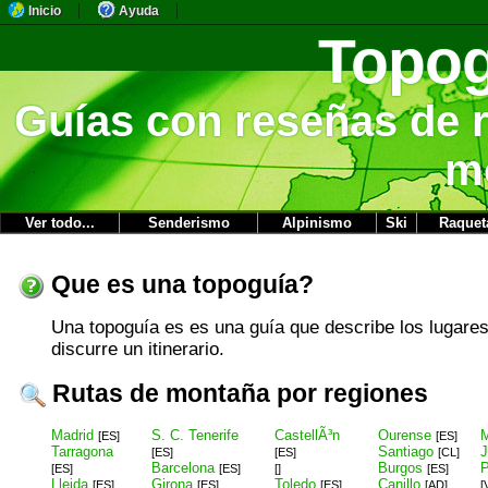
Inicio
Ayuda
Topog
Guías con reseñas de r
m
Ver todo...
Senderismo
Alpinismo
Ski
Raquet
Que es una topoguía?
Una topoguía es es una guía que describe los lugares
discurre un itinerario.
Rutas de montaña por regiones
Madrid
S. C. Tenerife
CastellÃ³n
Ourense
M
[ES]
[ES]
Tarragona
Santiago
J
[ES]
[ES]
[CL]
Barcelona
Burgos
P
[ES]
[ES]
[]
[ES]
Lleida
Girona
Toledo
Canillo
[ES]
[ES]
[ES]
[AD]
[