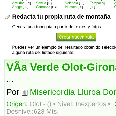
Asturias
Sevilla
Valencia
TarapacÃ¡
A
[ES]
[ES]
[ES]
Ariege
Cantabria
Huesca
C
[FR]
[ES]
[ES]
[CL]
Redacta tu propia ruta de montaña
Genera una topoguia a partir de textos y fotos.
Puedes ver un ejemplo del resultado obtenido selecc
alguna ruta del listado siguiente:
VÃ­a Verde Olot-Giron
...
Por
Misericordia Llurba D
Origen
: Olot -
() • Nivel: Inexpertos •
D
Desnivel:623 Mts.