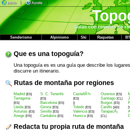
Inicio
Ayuda
Topo
Guías con reseñas de ru
Senderismo
Alpinismo
Ski
Raquetas
B
Que es una topoguía?
Una topoguía es es una guía que describe los lugares
discurre un itinerario.
Rutas de montaña por regiones
Madrid
S. C. Tenerife
CastellÃ³n
Ourense
M
[ES]
[ES]
Tarragona
Santiago
J
[ES]
[ES]
[CL]
Barcelona
Burgos
P
[ES]
[ES]
[]
[ES]
Lleida
Girona
Toledo
Canillo
[ES]
[ES]
[ES]
[AD]
[
Asturias
Sevilla
Valencia
TarapacÃ¡
A
[ES]
[ES]
[ES]
Ariege
Cantabria
Huesca
C
[FR]
[ES]
[ES]
[CL]
Redacta tu propia ruta de montaña